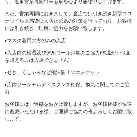
り、無事営業再開出来る事を心より感謝申し上げます。
ブログ
また、営業再開におきまして、当店では引き続き新型コロ
ナウイルス感染拡大防止の為の対策を行っており、お客様
ホームページ
には引き続きご理解ご協力をお願い致します。
•マスク着用の方のみの入店
•入店前の検温及びアルコール消毒のご協力(体温が37.3度
を超える方は入店できません)
•せき、くしゃみなど飛沫防止のエチケット
•店内ソーシャルディスタンス確保、換気に関してのご協
力
お客様にはご迷惑をおかけ致しますが、お客様皆様が快適
に遊戯いただける様、ご理解ご協力の程よろしくお願い致
します。