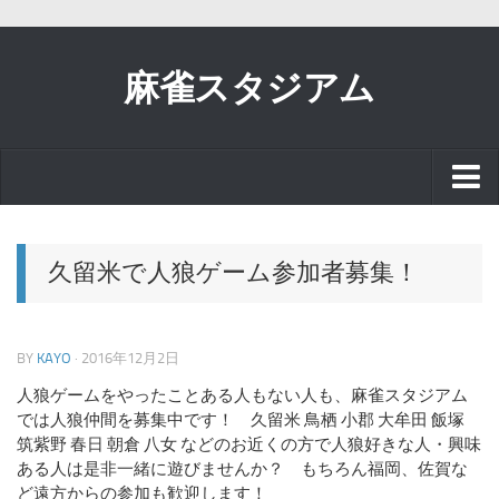
麻雀スタジアム
スタッフブログ
久留米で人狼ゲーム参加者募集！
お知らせ
BY
KAYO
· 2016年12月2日
イベント
人狼ゲームをやったことある人もない人も、麻雀スタジアム
では人狼仲間を募集中です！ 久留米 鳥栖 小郡 大牟田 飯塚
リアル麻雀で
筑紫野 春日 朝倉 八女 などのお近くの方で人狼好きな人・興味
ある人は是非一緒に遊びませんか？ もちろん福岡、佐賀な
ど遠方からの参加も歓迎します！