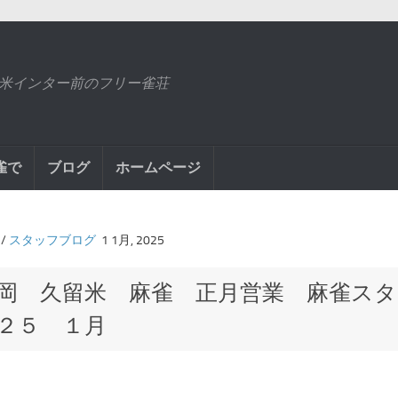
米インター前のフリー雀荘
雀で
ブログ
ホームページ
/
スタッフブログ
1 1月, 2025
岡 久留米 麻雀 正月営業 麻雀ス
２５ １月