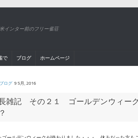
米インター前のフリー雀荘
雀で
ブログ
ホームページ
ブログ
9 5月, 2016
長雑記 その２１ ゴールデンウィー
？
たゴールデンウィークが終わりました・・・。休みだった方も