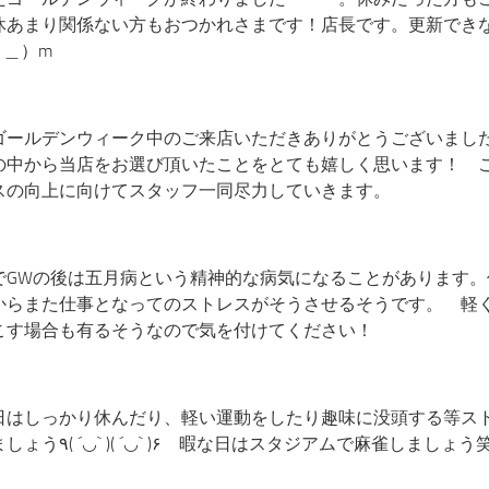
休あまり関係ない方もおつかれさまです！店長です。更新でき
 ＿）m
ゴールデンウィーク中のご来店いただきありがとうございまし
の中から当店をお選び頂いたことをとても嬉しく思います！ 
スの向上に向けてスタッフ一同尽力していきます。
でGWの後は五月病という精神的な病気になることがあります。
からまた仕事となってのストレスがそうさせるそうです。 軽
こす場合も有るそうなので気を付けてください！
日はしっかり休んだり、軽い運動をしたり趣味に没頭する等ス
うにしましょう٩( ´◡` )( ´◡` )۶ 暇な日はスタジアムで麻雀しましょう