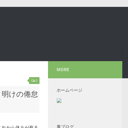
MORE
0
ホームページ
ク明けの倦怠
裏ブログ
これから休みが有る