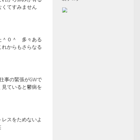
なくてすみません
た＾０＾ 多々ある
これからもさらなる
仕事の緊張がGWで
く見ていると鬱病を
トレスをためないよ
笑