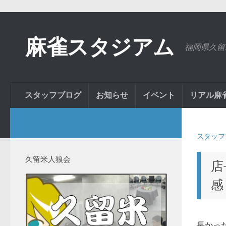
麻雀スタジアム
福岡県久留
スタッフブログ
お知らせ
イベント
リアル麻
スタッフ
久留米人狼会
店
感
長かっ