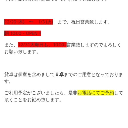
ブログ
ホームページ
12/29 (木) 〜 1/3 (火)
まで、祝日営業致します。
朝 10:00 ~ OPEN !!
また、
12/31大晦日も、10:00~
営業致しますのでよろしく
お願い致します。
貸卓は個室を含めまして
６卓
までのご用意となっておりま
す。
ご利用予定がございましたら、是非
お電話にてご予約
して
頂くことをお勧め致します。