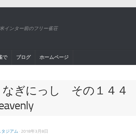
米インター前のフリー雀荘
雀で
ブログ
ホームページ
うなぎにっし その１４
eavenly
スタジアム
· 2018年3月8日