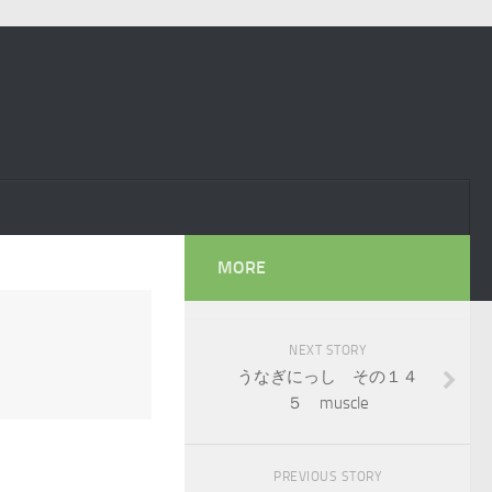
MORE
４
NEXT STORY
うなぎにっし その１４
５ muscle
PREVIOUS STORY