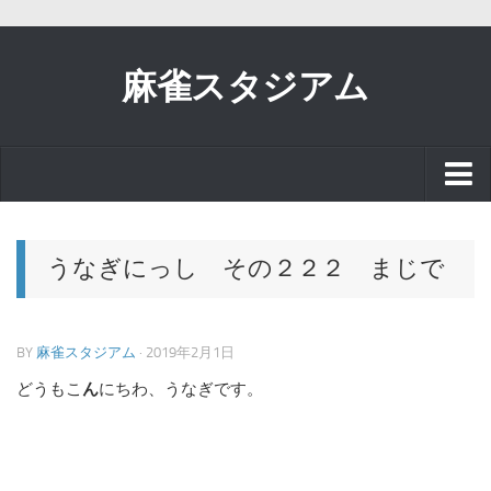
麻雀スタジアム
スタッフブログ
うなぎにっし その２２２ まじで
お知らせ
BY
麻雀スタジアム
· 2019年2月1日
イベント
どうもこ
ん
にちわ、うなぎです。
リアル麻雀で