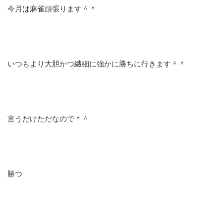
ブログ
今月は麻雀頑張ります＾＾
ホームページ
いつもより大胆かつ繊細に強かに勝ちに行きます＾＾
言うだけただなので＾＾
勝つ