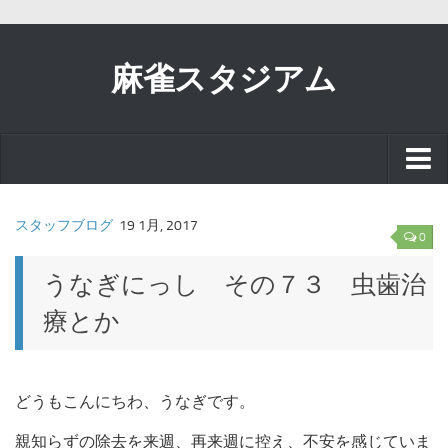
麻雀スタジアム
スタッフブログ
スタッフブログ
19 1月, 2017
0
お知らせ
うなぎにっし その７３ 虫歯治
療とか
イベント
リアル麻雀で
どうもこんにちわ、うなぎです。
親知らずの除去を来週、再来週に控え、不安を感じていま