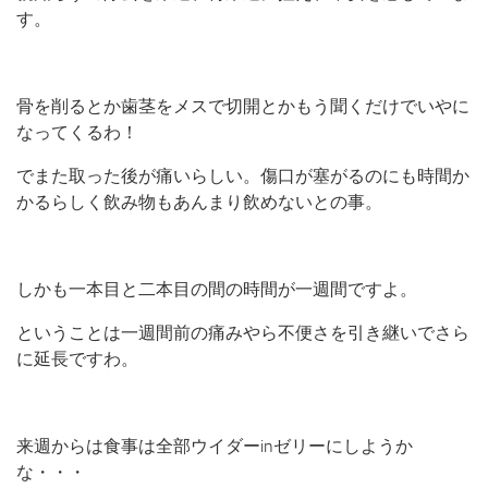
ブログ
す。
ホームページ
骨を削るとか歯茎をメスで切開とかもう聞くだけでいやに
なってくるわ！
でまた取った後が痛いらしい。傷口が塞がるのにも時間か
かるらしく飲み物もあんまり飲めないとの事。
しかも一本目と二本目の間の時間が一週間ですよ。
ということは一週間前の痛みやら不便さを引き継いでさら
に延長ですわ。
来週からは食事は全部ウイダーinゼリーにしようか
な・・・