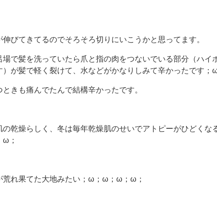
が伸びてきてるのでそろそろ切りにいこうかと思ってます。
呂場で髪を洗っていたら爪と指の肉をつないでいる部分（ハイ
す）が髪で軽く裂けて、水などがかなりしみて辛かったです；
つときも痛んでたんで結構辛かったです。
肌の乾燥らしく、冬は毎年乾燥肌のせいでアトピーがひどくな
；ω；
が荒れ果てた大地みたい；ω；ω；ω；ω；