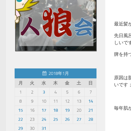
最近髪
先日風
しいで
牌を持
2018年1月
原因は
月
火
水
木
金
土
日
いです
1
2
3
4
5
6
7
8
9
10
11
12
13
14
毎年肌
15
16
17
18
19
20
21
22
23
24
25
26
27
28
29
30
31