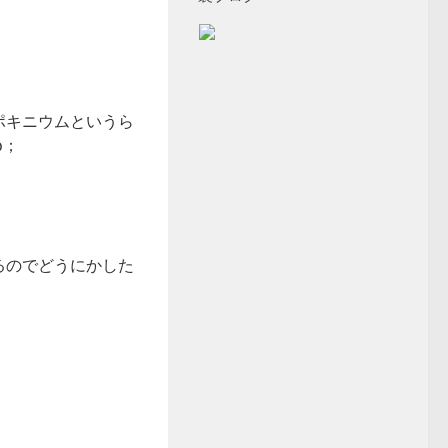
ポキニウムというら
ω；
るのでどうにかした